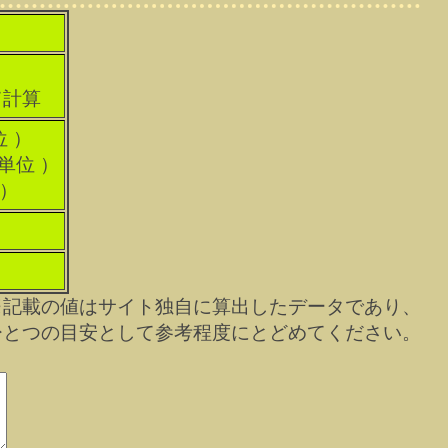
て計算
位 ）
科単位 ）
 ）
※記載の値はサイト独自に算出したデータであり、
ひとつの目安として参考程度にとどめてください。