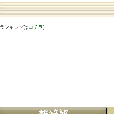
値ランキングは
コチラ
)
全国私立高校