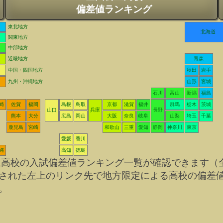
偏差値ランキング
東北地方
北海道
関東地方
中部地方
近畿地方
青森
中国・四国地方
秋田
岩手
九州・沖縄地方
山形
宮城
石川
富山
新潟
福島
崎
佐賀
福岡
島根
鳥取
京都
滋賀
福井
群馬
栃木
茨城
山口
兵庫
長野
熊本
大分
広島
岡山
大阪
奈良
岐阜
山梨
埼玉
千葉
鹿児島
宮崎
和歌山
三重
愛知
静岡
神奈川
東京
愛媛
香川
縄
高知
徳島
立高校の入試偏差値ランキング一覧が確認できます（
された左上のリンク先で地方限定による高校の偏差
。