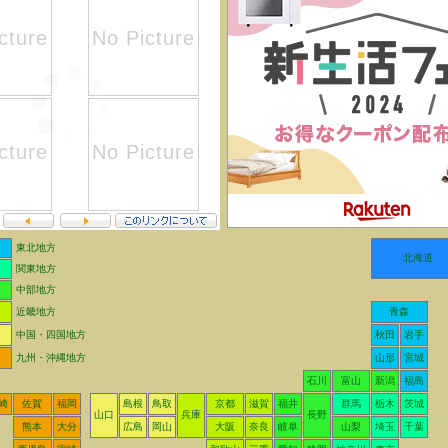
東北地方
北海道
関東地方
中部地方
近畿地方
青森
中国・四国地方
秋田
岩手
九州・沖縄地方
山形
宮城
石川
富山
新潟
福島
崎
佐賀
福岡
島根
鳥取
京都
滋賀
福井
群馬
栃木
茨城
山口
兵庫
長野
熊本
大分
広島
岡山
大阪
奈良
岐阜
山梨
埼玉
千葉