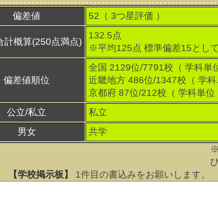
偏差値
52（
3
つ星評価 ）
132.5点
合計概算(250点満点)
※平均125点 標準偏差15とし
全国 2129位/7791校（ 学科単
偏差値順位
近畿地方 486位/1347校（ 学
京都府 87位/212校（ 学科単位
公立/私立
私立
男女
共学
【学校掲示板】
1
件目の書込みをお願いします。