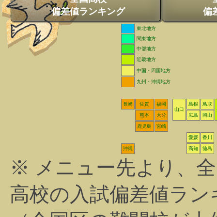
偏差値ランキング
偏
東北地方
関東地方
中部地方
近畿地方
中国・四国地方
九州・沖縄地方
長崎
佐賀
福岡
島根
鳥取
山口
熊本
大分
広島
岡山
鹿児島
宮崎
愛媛
香川
沖縄
高知
徳島
※ メニュー先より、
高校の入試偏差値ラン