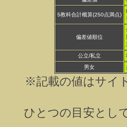
5教科合計概算(250点満点)
偏差値順位
公立/私立
男女
※記載の値はサイ
ひとつの目安とし