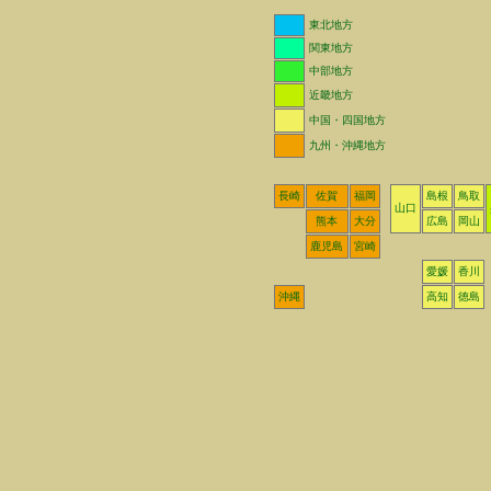
東北地方
関東地方
中部地方
近畿地方
中国・四国地方
九州・沖縄地方
長崎
佐賀
福岡
島根
鳥取
山口
熊本
大分
広島
岡山
鹿児島
宮崎
愛媛
香川
沖縄
高知
徳島