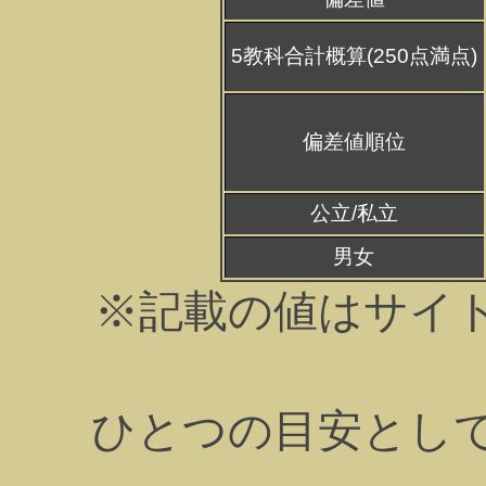
5教科合計概算(250点満点)
偏差値順位
公立/私立
男女
※記載の値はサイ
ひとつの目安とし