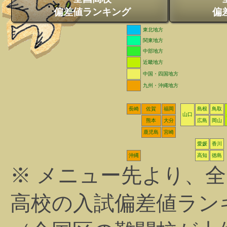
偏差値ランキング
偏
東北地方
関東地方
中部地方
近畿地方
中国・四国地方
九州・沖縄地方
長崎
佐賀
福岡
島根
鳥取
山口
熊本
大分
広島
岡山
鹿児島
宮崎
愛媛
香川
沖縄
高知
徳島
※ メニュー先より、
高校の入試偏差値ラン