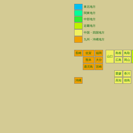
東北地方
関東地方
中部地方
近畿地方
中国・四国地方
九州・沖縄地方
長崎
佐賀
福岡
島根
鳥取
山口
熊本
大分
広島
岡山
鹿児島
宮崎
愛媛
香川
沖縄
高知
徳島