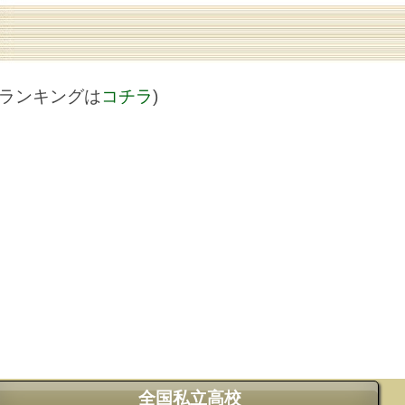
値ランキングは
コチラ
)
全国私立高校