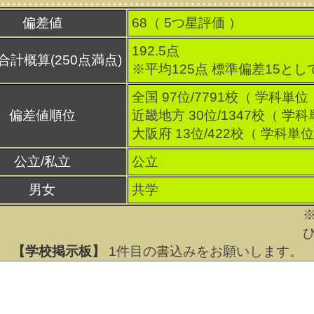
偏差値
68（
5
つ星評価 ）
192.5点
合計概算(250点満点)
※平均125点 標準偏差15とし
全国 97位/7791校（ 学科単位
偏差値順位
近畿地方 30位/1347校（ 学科
大阪府 13位/422校（ 学科単位
公立/私立
公立
男女
共学
【学校掲示板】
1
件目の書込みをお願いします。