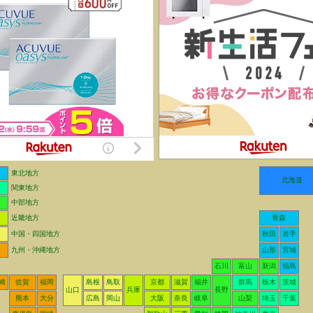
東北地方
北海道
関東地方
中部地方
近畿地方
青森
中国・四国地方
秋田
岩手
九州・沖縄地方
山形
宮城
石川
富山
新潟
福島
崎
佐賀
福岡
島根
鳥取
京都
滋賀
福井
群馬
栃木
茨城
山口
兵庫
長野
熊本
大分
広島
岡山
大阪
奈良
岐阜
山梨
埼玉
千葉