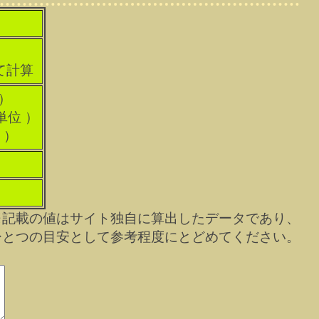
て計算
 ）
単位 ）
 ）
※記載の値はサイト独自に算出したデータであり、
ひとつの目安として参考程度にとどめてください。