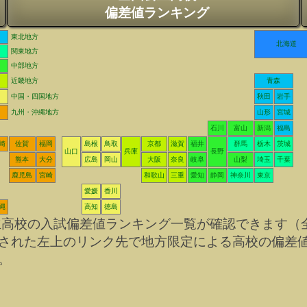
偏差値ランキング
東北地方
北海道
関東地方
中部地方
近畿地方
青森
中国・四国地方
秋田
岩手
九州・沖縄地方
山形
宮城
石川
富山
新潟
福島
崎
佐賀
福岡
島根
鳥取
京都
滋賀
福井
群馬
栃木
茨城
山口
兵庫
長野
熊本
大分
広島
岡山
大阪
奈良
岐阜
山梨
埼玉
千葉
鹿児島
宮崎
和歌山
三重
愛知
静岡
神奈川
東京
愛媛
香川
縄
高知
徳島
立高校の入試偏差値ランキング一覧が確認できます（
された左上のリンク先で地方限定による高校の偏差
。