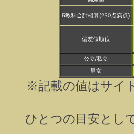
5教科合計概算(250点満点)
偏差値順位
公立/私立
男女
※記載の値はサイ
ひとつの目安とし