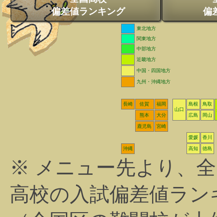
偏差値ランキング
偏
東北地方
関東地方
中部地方
近畿地方
中国・四国地方
九州・沖縄地方
長崎
佐賀
福岡
島根
鳥取
山口
熊本
大分
広島
岡山
鹿児島
宮崎
愛媛
香川
沖縄
高知
徳島
※ メニュー先より、
高校の入試偏差値ラン