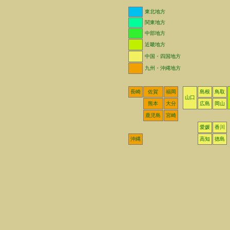
東北地方
関東地方
中部地方
近畿地方
中国・四国地方
九州・沖縄地方
長崎
佐賀
福岡
島根
鳥取
山口
熊本
大分
広島
岡山
鹿児島
宮崎
愛媛
香川
沖縄
高知
徳島