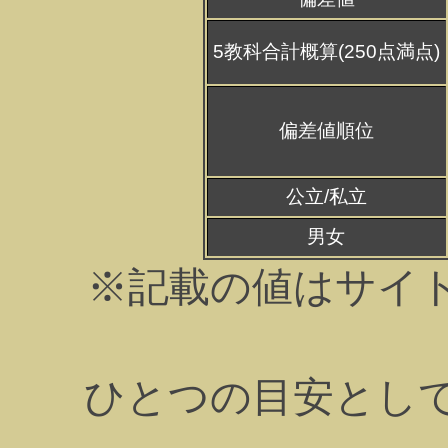
5教科合計概算(250点満点)
偏差値順位
公立/私立
男女
※記載の値はサイ
ひとつの目安とし