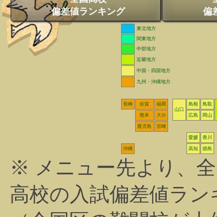
偏差値ランキング
偏
東北地方
関東地方
中部地方
近畿地方
中国・四国地方
九州・沖縄地方
長崎
佐賀
福岡
島根
鳥取
山口
熊本
大分
広島
岡山
鹿児島
宮崎
愛媛
香川
沖縄
高知
徳島
※ メニュー先より、
高校の入試偏差値ラン