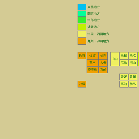
東北地方
関東地方
中部地方
近畿地方
中国・四国地方
九州・沖縄地方
長崎
佐賀
福岡
島根
鳥取
山口
熊本
大分
広島
岡山
鹿児島
宮崎
愛媛
香川
沖縄
高知
徳島