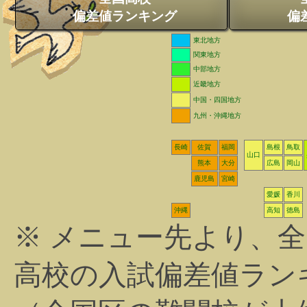
偏差値ランキング
偏
東北地方
関東地方
中部地方
近畿地方
中国・四国地方
九州・沖縄地方
長崎
佐賀
福岡
島根
鳥取
山口
熊本
大分
広島
岡山
鹿児島
宮崎
愛媛
香川
沖縄
高知
徳島
※ メニュー先より、
高校の入試偏差値ラン