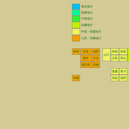
東北地方
関東地方
中部地方
近畿地方
中国・四国地方
九州・沖縄地方
長崎
佐賀
福岡
島根
鳥取
山口
熊本
大分
広島
岡山
鹿児島
宮崎
愛媛
香川
沖縄
高知
徳島