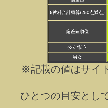
5教科合計概算(250点満点)
偏差値順位
公立/私立
男女
※記載の値はサイ
ひとつの目安とし