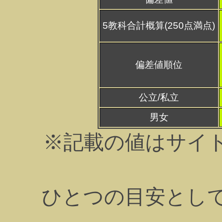
5教科合計概算(250点満点)
偏差値順位
公立/私立
男女
※記載の値はサイ
ひとつの目安とし