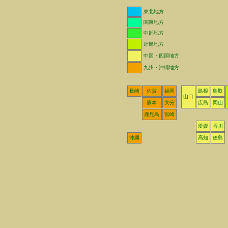
東北地方
関東地方
中部地方
近畿地方
中国・四国地方
九州・沖縄地方
長崎
佐賀
福岡
島根
鳥取
山口
熊本
大分
広島
岡山
鹿児島
宮崎
愛媛
香川
沖縄
高知
徳島