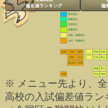
偏差値ランキング
偏
東北地方
関東地方
中部地方
近畿地方
中国・四国地方
九州・沖縄地方
長崎
佐賀
福岡
島根
鳥取
山口
熊本
大分
広島
岡山
鹿児島
宮崎
愛媛
香川
沖縄
高知
徳島
※ メニュー先より、
高校の入試偏差値ラン