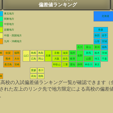
偏差値ランキング
東北地方
北海道
関東地方
中部地方
近畿地方
青森
中国・四国地方
秋田
岩手
九州・沖縄地方
山形
宮城
石川
富山
新潟
福島
崎
佐賀
福岡
島根
鳥取
京都
滋賀
福井
群馬
栃木
茨城
山口
兵庫
長野
熊本
大分
広島
岡山
大阪
奈良
岐阜
山梨
埼玉
千葉
鹿児島
宮崎
和歌山
三重
愛知
静岡
神奈川
東京
愛媛
香川
縄
高知
徳島
立高校の入試偏差値ランキング一覧が確認できます（
された左上のリンク先で地方限定による高校の偏差
。