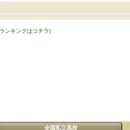
値ランキングは
コチラ
)
全国私立高校