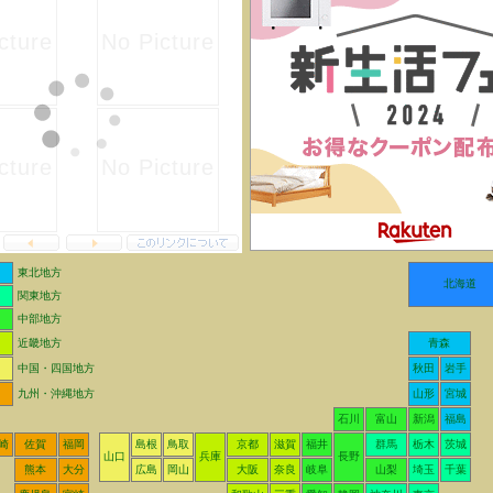
東北地方
北海道
関東地方
中部地方
近畿地方
青森
中国・四国地方
秋田
岩手
九州・沖縄地方
山形
宮城
石川
富山
新潟
福島
崎
佐賀
福岡
島根
鳥取
京都
滋賀
福井
群馬
栃木
茨城
山口
兵庫
長野
熊本
大分
広島
岡山
大阪
奈良
岐阜
山梨
埼玉
千葉