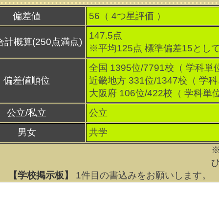
偏差値
56（
4
つ星評価 ）
147.5点
合計概算(250点満点)
※平均125点 標準偏差15とし
全国 1395位/7791校（ 学科単
偏差値順位
近畿地方 331位/1347校（ 学
大阪府 106位/422校（ 学科単
公立/私立
公立
男女
共学
【学校掲示板】
1
件目の書込みをお願いします。