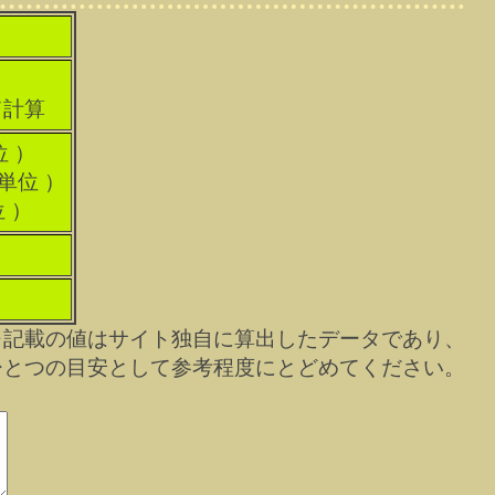
て計算
位 ）
科単位 ）
位 ）
※記載の値はサイト独自に算出したデータであり、
ひとつの目安として参考程度にとどめてください。