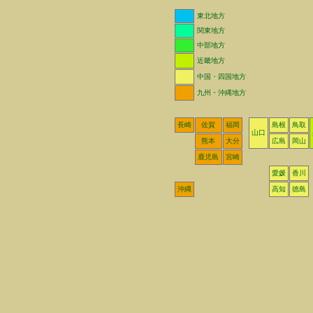
東北地方
関東地方
中部地方
近畿地方
中国・四国地方
九州・沖縄地方
長崎
佐賀
福岡
島根
鳥取
山口
熊本
大分
広島
岡山
鹿児島
宮崎
愛媛
香川
沖縄
高知
徳島