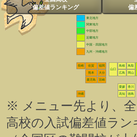
偏差値ランキング
偏
東北地方
関東地方
中部地方
近畿地方
中国・四国地方
九州・沖縄地方
長崎
佐賀
福岡
島根
鳥取
山口
熊本
大分
広島
岡山
鹿児島
宮崎
愛媛
香川
沖縄
高知
徳島
※ メニュー先より、
高校の入試偏差値ラン