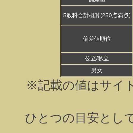
5教科合計概算(250点満点)
偏差値順位
公立/私立
男女
※記載の値はサイ
ひとつの目安とし