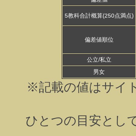
5教科合計概算(250点満点)
偏差値順位
公立/私立
男女
※記載の値はサイ
ひとつの目安とし