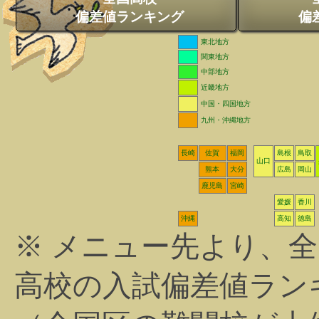
偏差値ランキング
偏
東北地方
関東地方
中部地方
近畿地方
中国・四国地方
九州・沖縄地方
長崎
佐賀
福岡
島根
鳥取
山口
熊本
大分
広島
岡山
鹿児島
宮崎
愛媛
香川
沖縄
高知
徳島
※ メニュー先より、
高校の入試偏差値ラン