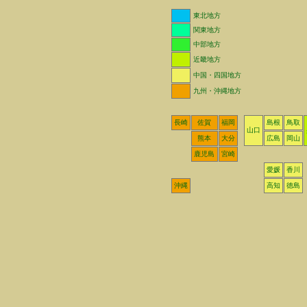
東北地方
関東地方
中部地方
近畿地方
中国・四国地方
九州・沖縄地方
長崎
佐賀
福岡
島根
鳥取
山口
熊本
大分
広島
岡山
鹿児島
宮崎
愛媛
香川
沖縄
高知
徳島