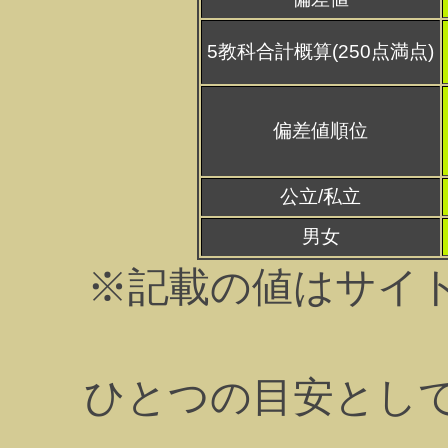
5教科合計概算(250点満点)
偏差値順位
公立/私立
男女
※記載の値はサイ
ひとつの目安とし