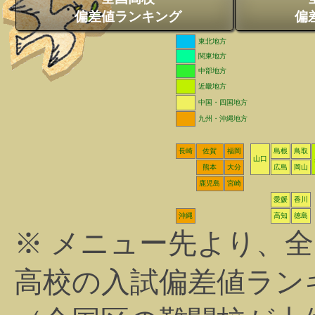
偏差値ランキング
偏
東北地方
関東地方
中部地方
近畿地方
中国・四国地方
九州・沖縄地方
長崎
佐賀
福岡
島根
鳥取
山口
熊本
大分
広島
岡山
鹿児島
宮崎
愛媛
香川
沖縄
高知
徳島
※ メニュー先より、
高校の入試偏差値ラン