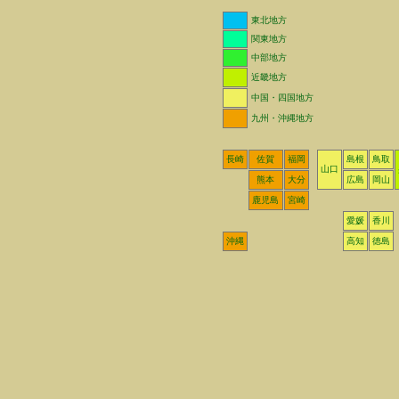
東北地方
関東地方
中部地方
近畿地方
中国・四国地方
九州・沖縄地方
長崎
佐賀
福岡
島根
鳥取
山口
熊本
大分
広島
岡山
鹿児島
宮崎
愛媛
香川
沖縄
高知
徳島