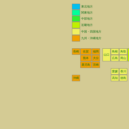
東北地方
関東地方
中部地方
近畿地方
中国・四国地方
九州・沖縄地方
長崎
佐賀
福岡
島根
鳥取
山口
熊本
大分
広島
岡山
鹿児島
宮崎
愛媛
香川
沖縄
高知
徳島