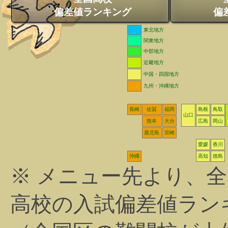
偏差値ランキング
偏
東北地方
関東地方
中部地方
近畿地方
中国・四国地方
九州・沖縄地方
長崎
佐賀
福岡
島根
鳥取
山口
熊本
大分
広島
岡山
鹿児島
宮崎
愛媛
香川
沖縄
高知
徳島
※ メニュー先より、
高校の入試偏差値ラン