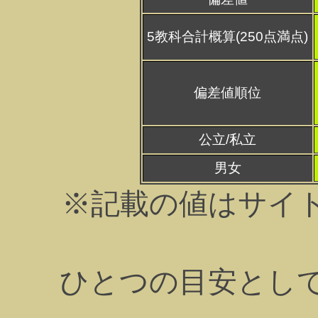
5教科合計概算(250点満点)
偏差値順位
公立/私立
男女
※記載の値はサイ
ひとつの目安とし