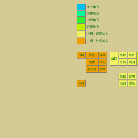
東北地方
関東地方
中部地方
近畿地方
中国・四国地方
九州・沖縄地方
長崎
佐賀
福岡
島根
鳥取
山口
熊本
大分
広島
岡山
鹿児島
宮崎
愛媛
香川
沖縄
高知
徳島