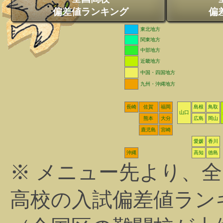
偏差値ランキング
偏
東北地方
関東地方
中部地方
近畿地方
中国・四国地方
九州・沖縄地方
長崎
佐賀
福岡
島根
鳥取
山口
熊本
大分
広島
岡山
鹿児島
宮崎
愛媛
香川
沖縄
高知
徳島
※ メニュー先より、
高校の入試偏差値ラン