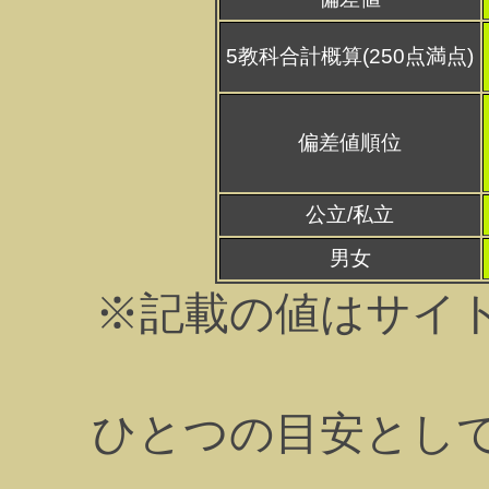
5教科合計概算(250点満点)
偏差値順位
公立/私立
男女
※記載の値はサイ
ひとつの目安とし