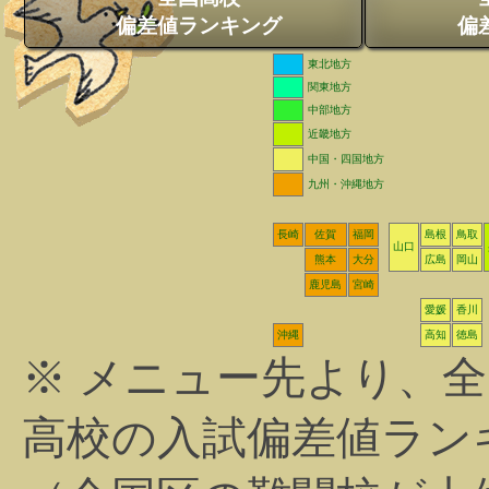
偏差値ランキング
偏
東北地方
関東地方
中部地方
近畿地方
中国・四国地方
九州・沖縄地方
長崎
佐賀
福岡
島根
鳥取
山口
熊本
大分
広島
岡山
鹿児島
宮崎
愛媛
香川
沖縄
高知
徳島
※ メニュー先より、
高校の入試偏差値ラン