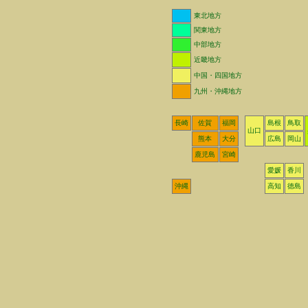
東北地方
関東地方
中部地方
近畿地方
中国・四国地方
九州・沖縄地方
長崎
佐賀
福岡
島根
鳥取
山口
熊本
大分
広島
岡山
鹿児島
宮崎
愛媛
香川
沖縄
高知
徳島