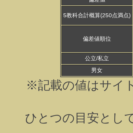
5教科合計概算(250点満点)
偏差値順位
公立/私立
男女
※記載の値はサイ
ひとつの目安とし