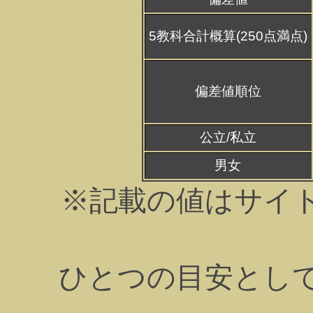
5教科合計概算(250点満点)
偏差値順位
公立/私立
男女
※記載の値はサイ
ひとつの目安とし