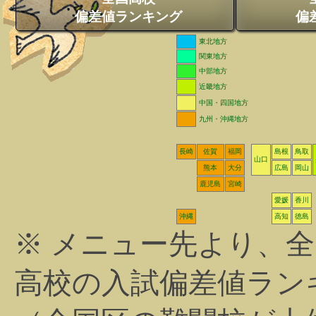
偏差値ランキング
偏
東北地方
関東地方
中部地方
近畿地方
中国・四国地方
九州・沖縄地方
長崎
佐賀
福岡
島根
鳥取
山口
熊本
大分
広島
岡山
鹿児島
宮崎
愛媛
香川
沖縄
高知
徳島
※ メニュー先より、
高校の入試偏差値ラン