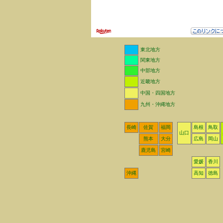
東北地方
関東地方
中部地方
近畿地方
中国・四国地方
九州・沖縄地方
長崎
佐賀
福岡
島根
鳥取
山口
熊本
大分
広島
岡山
鹿児島
宮崎
愛媛
香川
沖縄
高知
徳島