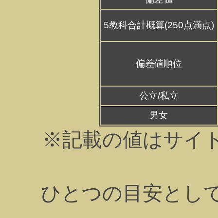
5教科合計概算(250点満点)
偏差値順位
公立/私立
男女
※記載の値はサイ
ひとつの目安とし