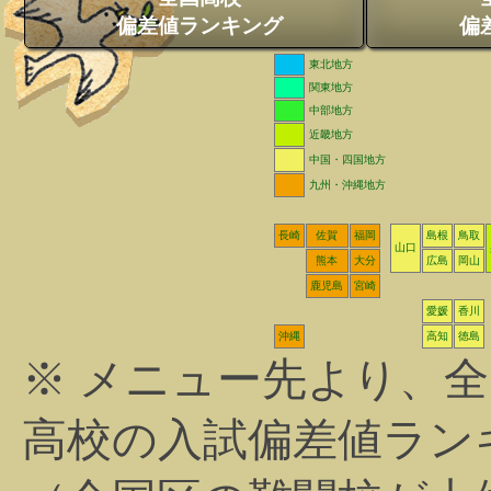
偏差値ランキング
偏
東北地方
関東地方
中部地方
近畿地方
中国・四国地方
九州・沖縄地方
長崎
佐賀
福岡
島根
鳥取
山口
熊本
大分
広島
岡山
鹿児島
宮崎
愛媛
香川
沖縄
高知
徳島
※ メニュー先より、
高校の入試偏差値ラン