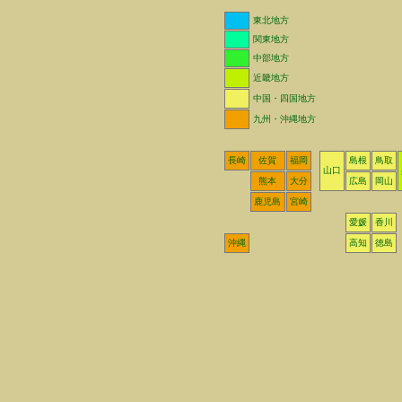
東北地方
関東地方
中部地方
近畿地方
中国・四国地方
九州・沖縄地方
長崎
佐賀
福岡
島根
鳥取
山口
熊本
大分
広島
岡山
鹿児島
宮崎
愛媛
香川
沖縄
高知
徳島