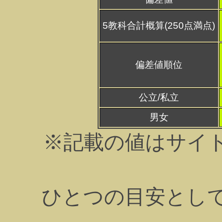
5教科合計概算(250点満点)
偏差値順位
公立/私立
男女
※記載の値はサイ
ひとつの目安とし