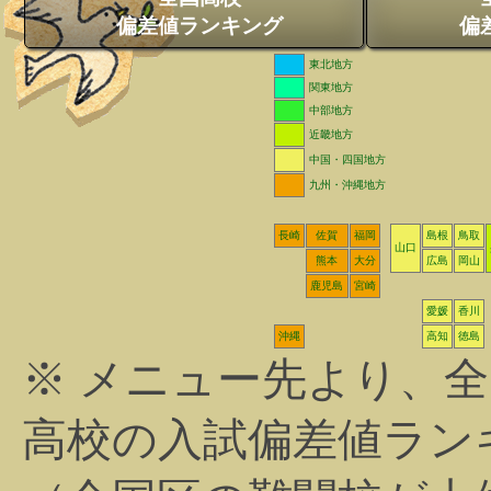
偏差値ランキング
偏
東北地方
関東地方
中部地方
近畿地方
中国・四国地方
九州・沖縄地方
長崎
佐賀
福岡
島根
鳥取
山口
熊本
大分
広島
岡山
鹿児島
宮崎
愛媛
香川
沖縄
高知
徳島
※ メニュー先より、
高校の入試偏差値ラン