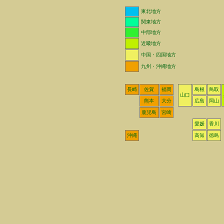
東北地方
関東地方
中部地方
近畿地方
中国・四国地方
九州・沖縄地方
長崎
佐賀
福岡
島根
鳥取
山口
熊本
大分
広島
岡山
鹿児島
宮崎
愛媛
香川
沖縄
高知
徳島