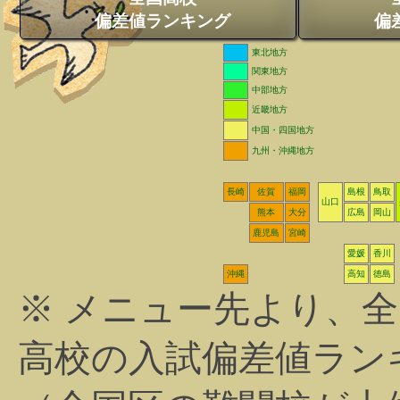
偏差値ランキング
偏
東北地方
関東地方
中部地方
近畿地方
中国・四国地方
九州・沖縄地方
長崎
佐賀
福岡
島根
鳥取
山口
熊本
大分
広島
岡山
鹿児島
宮崎
愛媛
香川
沖縄
高知
徳島
※ メニュー先より、
高校の入試偏差値ラン