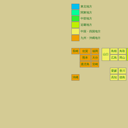
東北地方
関東地方
中部地方
近畿地方
中国・四国地方
九州・沖縄地方
長崎
佐賀
福岡
島根
鳥取
山口
熊本
大分
広島
岡山
鹿児島
宮崎
愛媛
香川
沖縄
高知
徳島