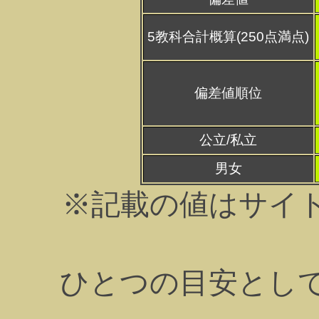
5教科合計概算(250点満点)
偏差値順位
公立/私立
男女
※記載の値はサイ
ひとつの目安とし