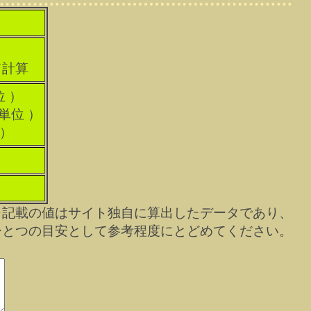
て計算
位 ）
科単位 ）
 ）
※記載の値はサイト独自に算出したデータであり、
ひとつの目安として参考程度にとどめてください。