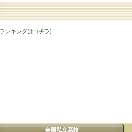
値ランキングは
コチラ
)
全国私立高校