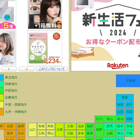
東北地方
北海道
関東地方
中部地方
近畿地方
青森
中国・四国地方
秋田
岩手
九州・沖縄地方
山形
宮城
石川
富山
新潟
福島
崎
佐賀
福岡
島根
鳥取
京都
滋賀
福井
群馬
栃木
茨城
山口
兵庫
長野
熊本
大分
広島
岡山
大阪
奈良
岐阜
山梨
埼玉
千葉