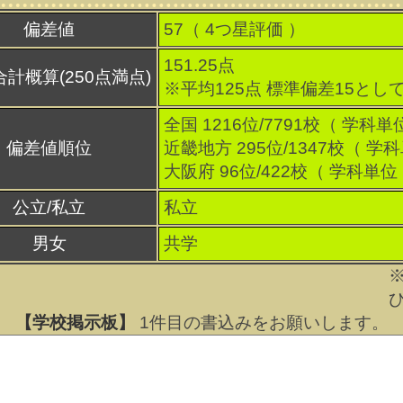
偏差値
57（
4
つ星評価 ）
151.25点
合計概算(250点満点)
※平均125点 標準偏差15とし
全国 1216位/7791校（ 学科単
偏差値順位
近畿地方 295位/1347校（ 学
大阪府 96位/422校（ 学科単位
公立/私立
私立
男女
共学
【学校掲示板】
1
件目の書込みをお願いします。