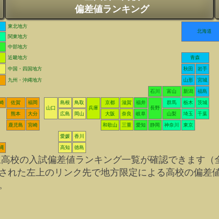
偏差値ランキング
東北地方
北海道
関東地方
中部地方
近畿地方
青森
中国・四国地方
秋田
岩手
九州・沖縄地方
山形
宮城
石川
富山
新潟
福島
崎
佐賀
福岡
島根
鳥取
京都
滋賀
福井
群馬
栃木
茨城
山口
兵庫
長野
熊本
大分
広島
岡山
大阪
奈良
岐阜
山梨
埼玉
千葉
鹿児島
宮崎
和歌山
三重
愛知
静岡
神奈川
東京
愛媛
香川
縄
高知
徳島
立高校の入試偏差値ランキング一覧が確認できます（
された左上のリンク先で地方限定による高校の偏差
。