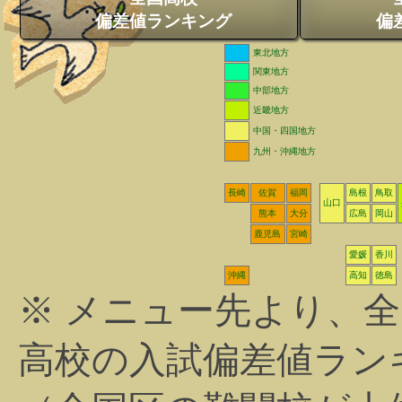
偏差値ランキング
偏
東北地方
関東地方
中部地方
近畿地方
中国・四国地方
九州・沖縄地方
長崎
佐賀
福岡
島根
鳥取
山口
熊本
大分
広島
岡山
鹿児島
宮崎
愛媛
香川
沖縄
高知
徳島
※ メニュー先より、
高校の入試偏差値ラン