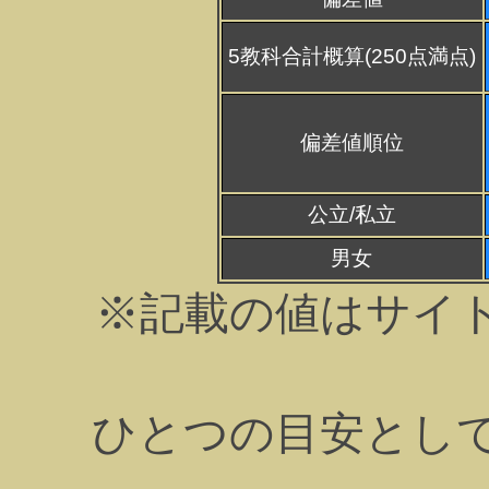
5教科合計概算(250点満点)
偏差値順位
公立/私立
男女
※記載の値はサイ
ひとつの目安とし