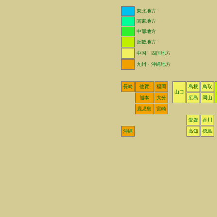
東北地方
関東地方
中部地方
近畿地方
中国・四国地方
九州・沖縄地方
長崎
佐賀
福岡
島根
鳥取
山口
熊本
大分
広島
岡山
鹿児島
宮崎
愛媛
香川
沖縄
高知
徳島