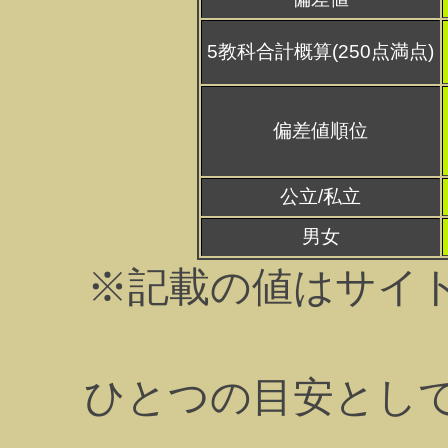
5教科合計概算(250点満点)
偏差値順位
公立/私立
男女
※記載の値はサイ
ひとつの目安とし