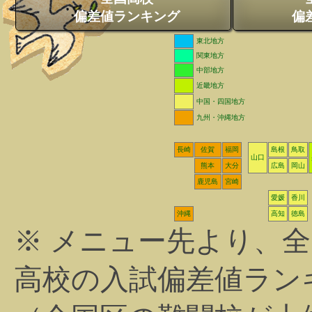
偏差値ランキング
偏
東北地方
関東地方
中部地方
近畿地方
中国・四国地方
九州・沖縄地方
長崎
佐賀
福岡
島根
鳥取
山口
熊本
大分
広島
岡山
鹿児島
宮崎
愛媛
香川
沖縄
高知
徳島
※ メニュー先より、
高校の入試偏差値ラン