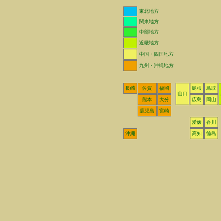
東北地方
関東地方
中部地方
近畿地方
中国・四国地方
九州・沖縄地方
長崎
佐賀
福岡
島根
鳥取
山口
熊本
大分
広島
岡山
鹿児島
宮崎
愛媛
香川
沖縄
高知
徳島