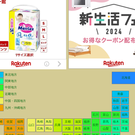
東北地方
北海道
関東地方
中部地方
近畿地方
青森
中国・四国地方
秋田
岩手
九州・沖縄地方
山形
宮城
石川
富山
新潟
福島
崎
佐賀
福岡
島根
鳥取
京都
滋賀
福井
群馬
栃木
茨城
山口
兵庫
長野
熊本
大分
広島
岡山
大阪
奈良
岐阜
山梨
埼玉
千葉