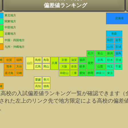
偏差値ランキング
東北地方
北海道
関東地方
中部地方
近畿地方
青森
中国・四国地方
秋田
岩手
九州・沖縄地方
山形
宮城
石川
富山
新潟
福島
崎
佐賀
福岡
島根
鳥取
京都
滋賀
福井
群馬
栃木
茨城
山口
兵庫
長野
熊本
大分
広島
岡山
大阪
奈良
岐阜
山梨
埼玉
千葉
鹿児島
宮崎
和歌山
三重
愛知
静岡
神奈川
東京
愛媛
香川
縄
高知
徳島
立高校の入試偏差値ランキング一覧が確認できます（
された左上のリンク先で地方限定による高校の偏差
。