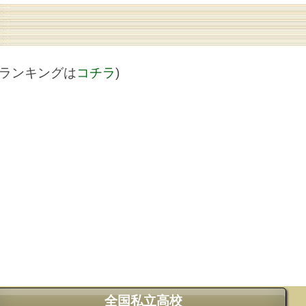
値ランキングは
コチラ
)
全国私立高校