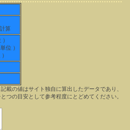
て計算
位 ）
科単位 ）
 ）
※記載の値はサイト独自に算出したデータであり、
ひとつの目安として参考程度にとどめてください。