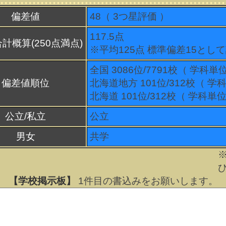
偏差値
48（
3
つ星評価 ）
117.5点
計概算(250点満点)
※平均125点 標準偏差15とし
全国 3086位/7791校（ 学科単
偏差値順位
北海道地方 101位/312校（ 学
北海道 101位/312校（ 学科単位
公立/私立
公立
男女
共学
【学校掲示板】
1
件目の書込みをお願いします。