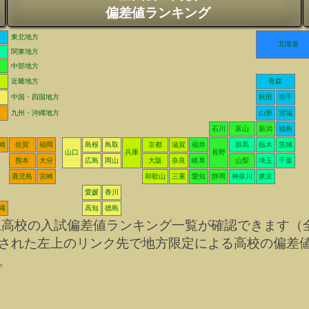
偏差値ランキング
東北地方
北海道
関東地方
中部地方
近畿地方
青森
中国・四国地方
秋田
岩手
九州・沖縄地方
山形
宮城
石川
富山
新潟
福島
崎
佐賀
福岡
島根
鳥取
京都
滋賀
福井
群馬
栃木
茨城
山口
兵庫
長野
熊本
大分
広島
岡山
大阪
奈良
岐阜
山梨
埼玉
千葉
鹿児島
宮崎
和歌山
三重
愛知
静岡
神奈川
東京
愛媛
香川
縄
高知
徳島
立高校の入試偏差値ランキング一覧が確認できます（
された左上のリンク先で地方限定による高校の偏差
。