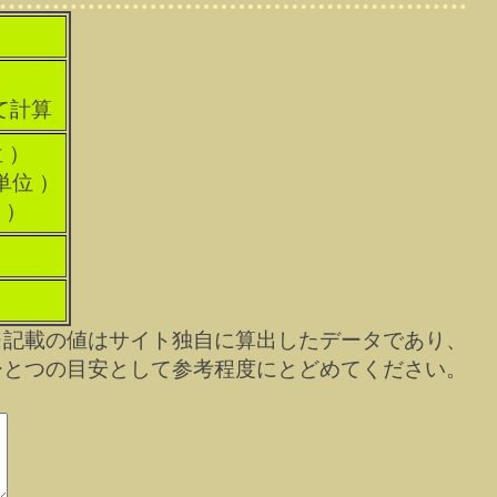
て計算
 ）
単位 ）
 ）
※記載の値はサイト独自に算出したデータであり、
ひとつの目安として参考程度にとどめてください。