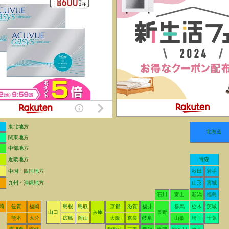
東北地方
北海道
関東地方
中部地方
近畿地方
青森
中国・四国地方
秋田
岩手
九州・沖縄地方
山形
宮城
石川
富山
新潟
福島
崎
佐賀
福岡
島根
鳥取
京都
滋賀
福井
群馬
栃木
茨城
山口
兵庫
長野
熊本
大分
広島
岡山
大阪
奈良
岐阜
山梨
埼玉
千葉