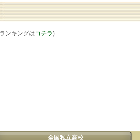
値ランキングは
コチラ
)
全国私立高校