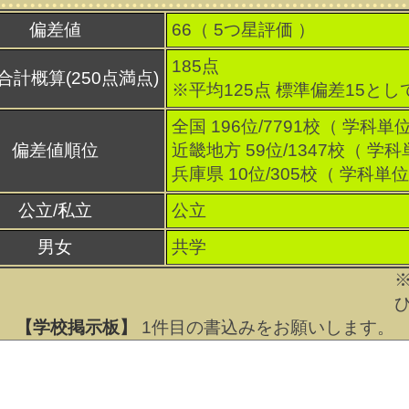
偏差値
66（
5
つ星評価 ）
185点
合計概算(250点満点)
※平均125点 標準偏差15とし
全国 196位/7791校（ 学科単位
偏差値順位
近畿地方 59位/1347校（ 学科
兵庫県 10位/305校（ 学科単位
公立/私立
公立
男女
共学
【学校掲示板】
1
件目の書込みをお願いします。