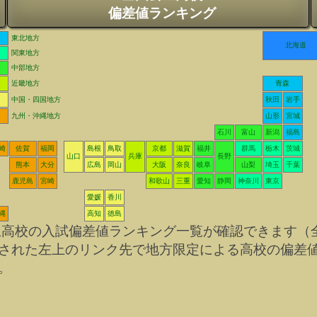
偏差値ランキング
東北地方
北海道
関東地方
中部地方
近畿地方
青森
中国・四国地方
秋田
岩手
九州・沖縄地方
山形
宮城
石川
富山
新潟
福島
崎
佐賀
福岡
島根
鳥取
京都
滋賀
福井
群馬
栃木
茨城
山口
兵庫
長野
熊本
大分
広島
岡山
大阪
奈良
岐阜
山梨
埼玉
千葉
鹿児島
宮崎
和歌山
三重
愛知
静岡
神奈川
東京
愛媛
香川
縄
高知
徳島
立高校の入試偏差値ランキング一覧が確認できます（
された左上のリンク先で地方限定による高校の偏差
。