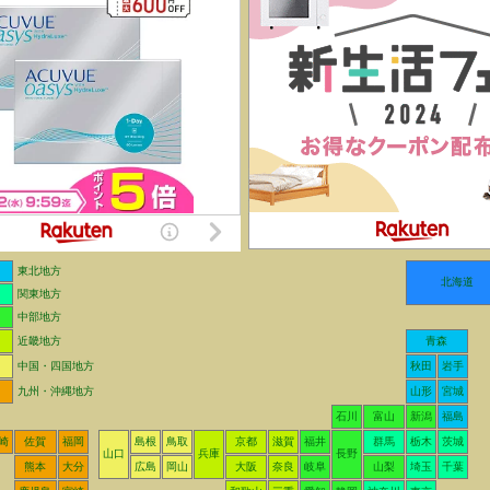
東北地方
北海道
関東地方
中部地方
近畿地方
青森
中国・四国地方
秋田
岩手
九州・沖縄地方
山形
宮城
石川
富山
新潟
福島
崎
佐賀
福岡
島根
鳥取
京都
滋賀
福井
群馬
栃木
茨城
山口
兵庫
長野
熊本
大分
広島
岡山
大阪
奈良
岐阜
山梨
埼玉
千葉