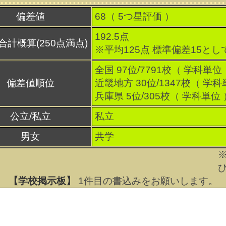
偏差値
68（
5
つ星評価 ）
192.5点
合計概算(250点満点)
※平均125点 標準偏差15とし
全国 97位/7791校（ 学科単位
偏差値順位
近畿地方 30位/1347校（ 学科
兵庫県 5位/305校（ 学科単位 
公立/私立
私立
男女
共学
【学校掲示板】
1
件目の書込みをお願いします。