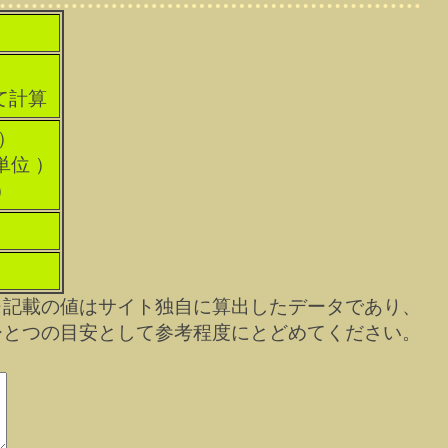
て計算
 ）
単位 ）
）
※記載の値はサイト独自に算出したデータであり、
ひとつの目安として参考程度にとどめてください。