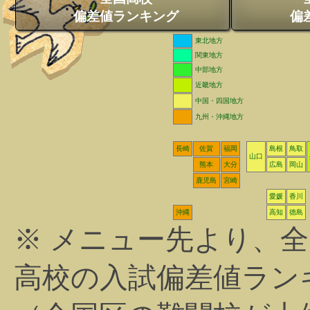
偏差値ランキング
偏
東北地方
関東地方
中部地方
近畿地方
中国・四国地方
九州・沖縄地方
長崎
佐賀
福岡
島根
鳥取
山口
熊本
大分
広島
岡山
鹿児島
宮崎
愛媛
香川
沖縄
高知
徳島
※ メニュー先より、
高校の入試偏差値ラン