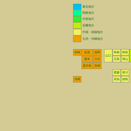
東北地方
関東地方
中部地方
近畿地方
中国・四国地方
九州・沖縄地方
長崎
佐賀
福岡
島根
鳥取
山口
熊本
大分
広島
岡山
鹿児島
宮崎
愛媛
香川
沖縄
高知
徳島