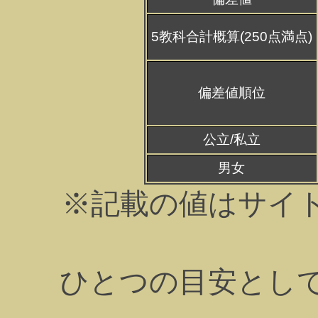
5教科合計概算(250点満点)
偏差値順位
公立/私立
男女
※記載の値はサイ
ひとつの目安とし