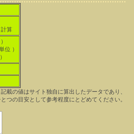
て計算
 ）
科単位 ）
 ）
※記載の値はサイト独自に算出したデータであり、
ひとつの目安として参考程度にとどめてください。