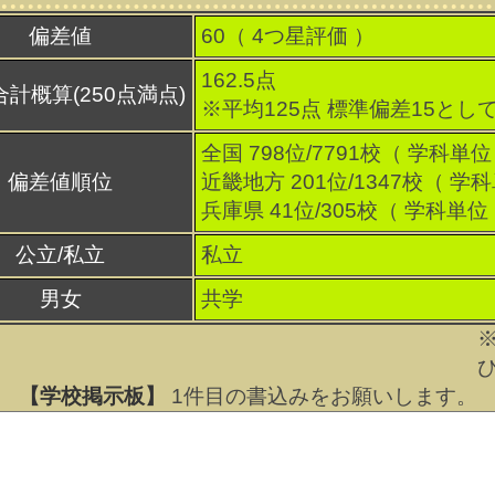
偏差値
60（
4
つ星評価 ）
162.5点
合計概算(250点満点)
※平均125点 標準偏差15とし
全国 798位/7791校（ 学科単位
偏差値順位
近畿地方 201位/1347校（ 学
兵庫県 41位/305校（ 学科単位
公立/私立
私立
男女
共学
【学校掲示板】
1
件目の書込みをお願いします。