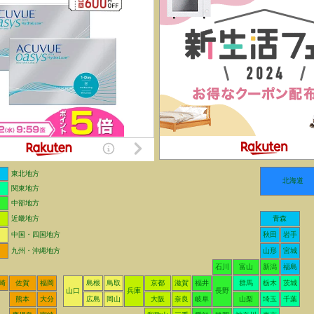
東北地方
北海道
関東地方
中部地方
近畿地方
青森
中国・四国地方
秋田
岩手
九州・沖縄地方
山形
宮城
石川
富山
新潟
福島
崎
佐賀
福岡
島根
鳥取
京都
滋賀
福井
群馬
栃木
茨城
山口
兵庫
長野
熊本
大分
広島
岡山
大阪
奈良
岐阜
山梨
埼玉
千葉