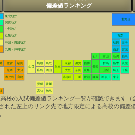
偏差値ランキング
東北地方
北海道
関東地方
中部地方
近畿地方
青森
中国・四国地方
秋田
岩手
九州・沖縄地方
山形
宮城
石川
富山
新潟
福島
崎
佐賀
福岡
島根
鳥取
京都
滋賀
福井
群馬
栃木
茨城
山口
兵庫
長野
熊本
大分
広島
岡山
大阪
奈良
岐阜
山梨
埼玉
千葉
鹿児島
宮崎
和歌山
三重
愛知
静岡
神奈川
東京
愛媛
香川
縄
高知
徳島
立高校の入試偏差値ランキング一覧が確認できます（
された左上のリンク先で地方限定による高校の偏差
。