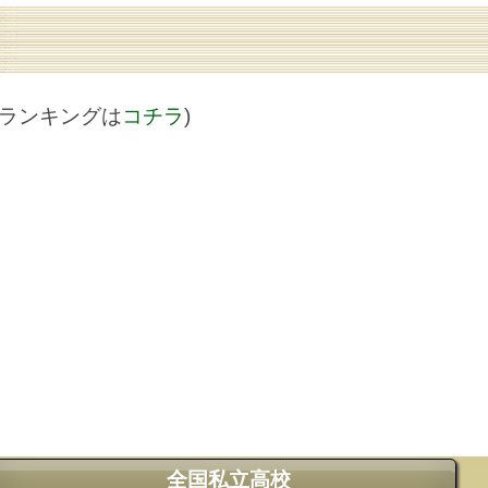
値ランキングは
コチラ
)
全国私立高校