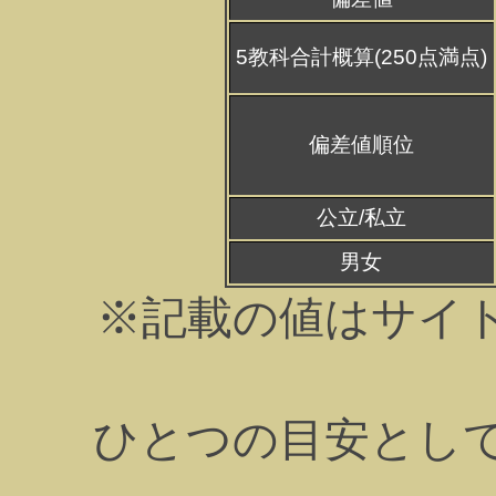
5教科合計概算(250点満点)
偏差値順位
公立/私立
男女
※記載の値はサイ
ひとつの目安とし