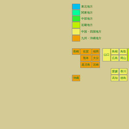
東北地方
関東地方
中部地方
近畿地方
中国・四国地方
九州・沖縄地方
長崎
佐賀
福岡
島根
鳥取
山口
熊本
大分
広島
岡山
鹿児島
宮崎
愛媛
香川
沖縄
高知
徳島