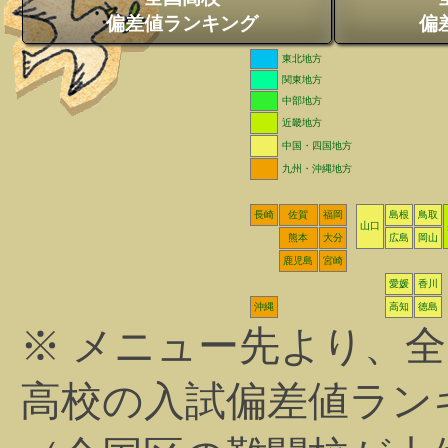
偏差値ランキング
偏
東北地方
関東地方
中部地方
近畿地方
中国・四国地方
九州・沖縄地方
長崎
佐賀
福岡
島根
鳥取
山口
熊本
大分
広島
岡山
鹿児島
宮崎
愛媛
香川
沖縄
高知
徳島
※ メニュー先より、
高校の入試偏差値ラン