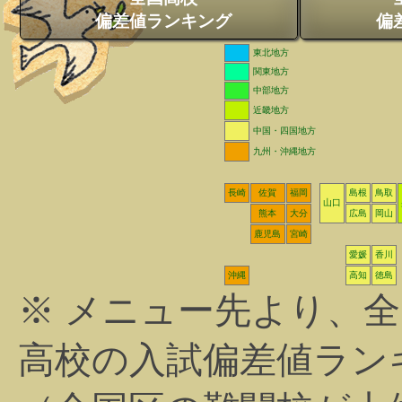
偏差値ランキング
偏
東北地方
関東地方
中部地方
近畿地方
中国・四国地方
九州・沖縄地方
長崎
佐賀
福岡
島根
鳥取
山口
熊本
大分
広島
岡山
鹿児島
宮崎
愛媛
香川
沖縄
高知
徳島
※ メニュー先より、
高校の入試偏差値ラン