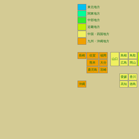
東北地方
関東地方
中部地方
近畿地方
中国・四国地方
九州・沖縄地方
長崎
佐賀
福岡
島根
鳥取
山口
熊本
大分
広島
岡山
鹿児島
宮崎
愛媛
香川
沖縄
高知
徳島