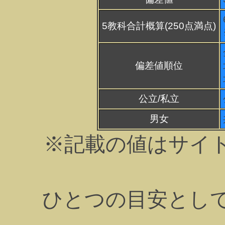
5教科合計概算(250点満点)
偏差値順位
公立/私立
男女
※記載の値はサイ
ひとつの目安とし