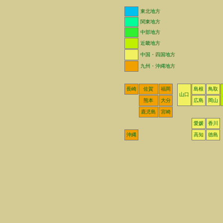
東北地方
関東地方
中部地方
近畿地方
中国・四国地方
九州・沖縄地方
長崎
佐賀
福岡
島根
鳥取
山口
熊本
大分
広島
岡山
鹿児島
宮崎
愛媛
香川
沖縄
高知
徳島