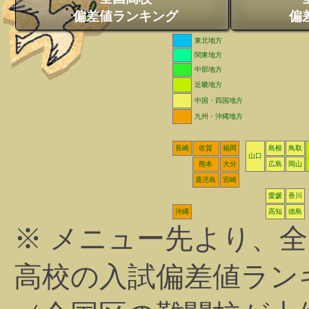
偏差値ランキング
偏
東北地方
関東地方
中部地方
近畿地方
中国・四国地方
九州・沖縄地方
長崎
佐賀
福岡
島根
鳥取
山口
熊本
大分
広島
岡山
鹿児島
宮崎
愛媛
香川
沖縄
高知
徳島
※ メニュー先より、
高校の入試偏差値ラン