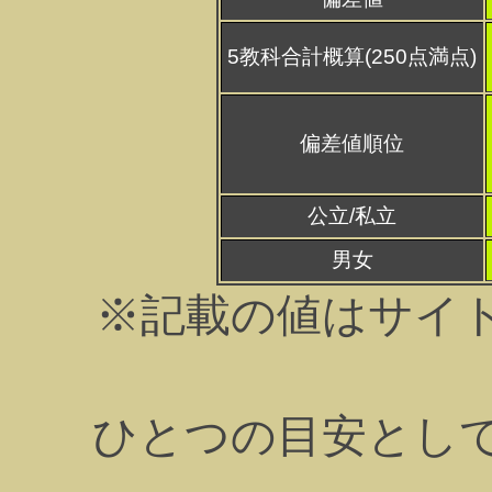
5教科合計概算(250点満点)
偏差値順位
公立/私立
男女
※記載の値はサイ
ひとつの目安とし