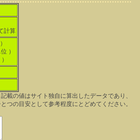
して計算
 ）
単位 ）
 ）
※記載の値はサイト独自に算出したデータであり、
ひとつの目安として参考程度にとどめてください。