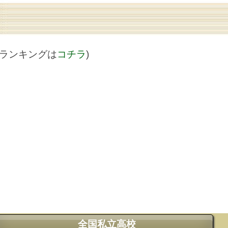
値ランキングは
コチラ
)
全国私立高校