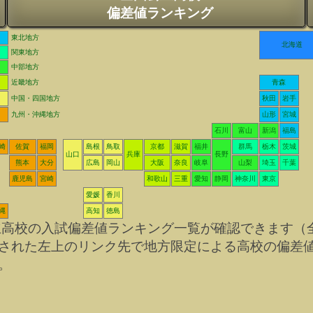
偏差値ランキング
東北地方
北海道
関東地方
中部地方
近畿地方
青森
中国・四国地方
秋田
岩手
九州・沖縄地方
山形
宮城
石川
富山
新潟
福島
崎
佐賀
福岡
島根
鳥取
京都
滋賀
福井
群馬
栃木
茨城
山口
兵庫
長野
熊本
大分
広島
岡山
大阪
奈良
岐阜
山梨
埼玉
千葉
鹿児島
宮崎
和歌山
三重
愛知
静岡
神奈川
東京
愛媛
香川
縄
高知
徳島
立高校の入試偏差値ランキング一覧が確認できます（
された左上のリンク先で地方限定による高校の偏差
。