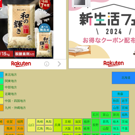
東北地方
北海道
関東地方
中部地方
近畿地方
青森
中国・四国地方
秋田
岩手
九州・沖縄地方
山形
宮城
石川
富山
新潟
福島
崎
佐賀
福岡
島根
鳥取
京都
滋賀
福井
群馬
栃木
茨城
山口
兵庫
長野
熊本
大分
広島
岡山
大阪
奈良
岐阜
山梨
埼玉
千葉