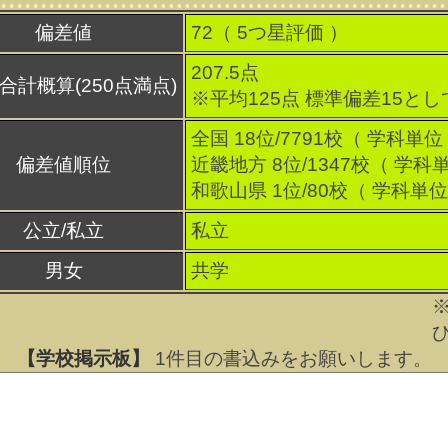
偏差値
72（
5
つ星評価 ）
207.5点
合計概算(250点満点)
※平均125点 標準偏差15と
全国 18位/7791校（ 学科単位
偏差値順位
近畿地方 8位/1347校（ 学科
和歌山県 1位/80校（ 学科単位
公立/私立
私立
男女
共学
【学校掲示板】
1
件目の書込みをお願いします。