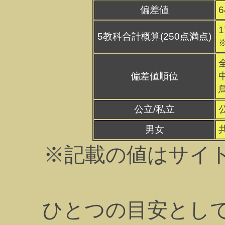
偏差値
1
5教科合計概算(250点満点)
偏差値順位
公立/私立
男女
※記載の値はサイ
ひとつの目安とし