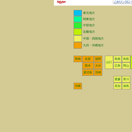
東北地方
関東地方
中部地方
近畿地方
中国・四国地方
九州・沖縄地方
長崎
佐賀
福岡
島根
鳥取
山口
熊本
大分
広島
岡山
鹿児島
宮崎
愛媛
香川
沖縄
高知
徳島