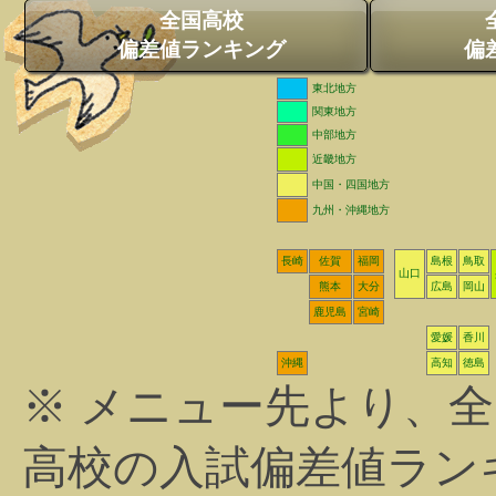
全国高校
偏差値ランキング
偏
東北地方
関東地方
中部地方
近畿地方
中国・四国地方
九州・沖縄地方
長崎
佐賀
福岡
島根
鳥取
山口
熊本
大分
広島
岡山
鹿児島
宮崎
愛媛
香川
沖縄
高知
徳島
※ メニュー先より、
高校の入試偏差値ラン