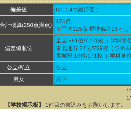
偏差値
62（
4
つ星評価 ）
170点
合計概算(250点満点)
※平均125点 標準偏差15と
全国 561位/7791校（ 学科単
偏差値順位
東北地方 27位/759校（ 学科
宮城県 10位/171校（ 学科単位
公立/私立
公立
男女
共学
【学校掲示板】
1
件目の書込みをお願いします。