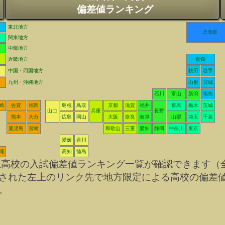
偏差値ランキング
東北地方
北海道
関東地方
中部地方
近畿地方
青森
中国・四国地方
秋田
岩手
九州・沖縄地方
山形
宮城
石川
富山
新潟
福島
崎
佐賀
福岡
島根
鳥取
京都
滋賀
福井
群馬
栃木
茨城
山口
兵庫
長野
熊本
大分
広島
岡山
大阪
奈良
岐阜
山梨
埼玉
千葉
鹿児島
宮崎
和歌山
三重
愛知
静岡
神奈川
東京
愛媛
香川
縄
高知
徳島
立高校の入試偏差値ランキング一覧が確認できます（
された左上のリンク先で地方限定による高校の偏差
。