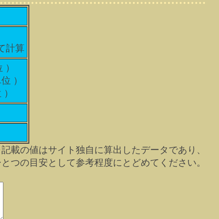
して計算
位 ）
単位 ）
 ）
※記載の値はサイト独自に算出したデータであり、
ひとつの目安として参考程度にとどめてください。