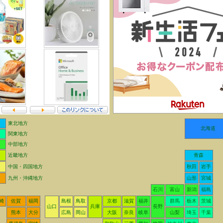
東北地方
北海道
関東地方
中部地方
近畿地方
青森
中国・四国地方
秋田
岩手
九州・沖縄地方
山形
宮城
石川
富山
新潟
福島
崎
佐賀
福岡
島根
鳥取
京都
滋賀
福井
群馬
栃木
茨城
山口
兵庫
長野
熊本
大分
広島
岡山
大阪
奈良
岐阜
山梨
埼玉
千葉