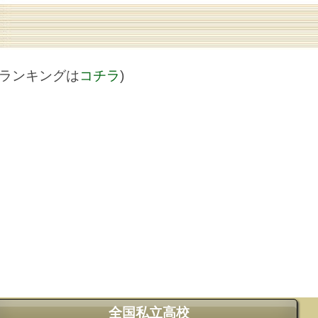
値ランキングは
コチラ
)
全国私立高校