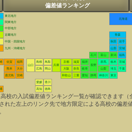
偏差値ランキング
東北地方
北海道
関東地方
中部地方
近畿地方
青森
中国・四国地方
秋田
岩手
九州・沖縄地方
山形
宮城
石川
富山
新潟
福島
崎
佐賀
福岡
島根
鳥取
京都
滋賀
福井
群馬
栃木
茨城
山口
兵庫
長野
熊本
大分
広島
岡山
大阪
奈良
岐阜
山梨
埼玉
千葉
鹿児島
宮崎
和歌山
三重
愛知
静岡
神奈川
東京
愛媛
香川
縄
高知
徳島
立高校の入試偏差値ランキング一覧が確認できます（
された左上のリンク先で地方限定による高校の偏差
。