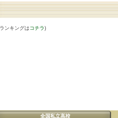
値ランキングは
コチラ
)
全国私立高校