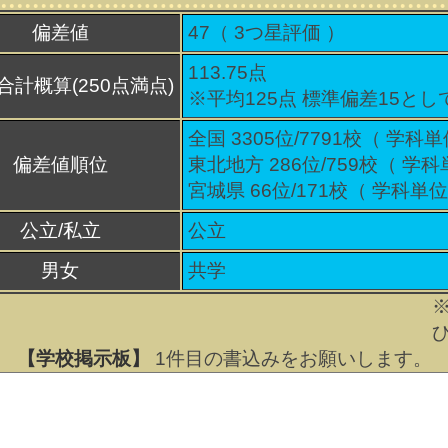
偏差値
47（
3
つ星評価 ）
113.75点
合計概算(250点満点)
※平均125点 標準偏差15とし
全国 3305位/7791校（ 学科単
偏差値順位
東北地方 286位/759校（ 学科
宮城県 66位/171校（ 学科単位
公立/私立
公立
男女
共学
【学校掲示板】
1
件目の書込みをお願いします。