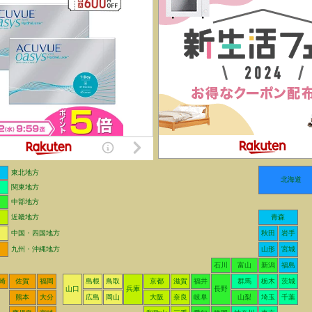
東北地方
北海道
関東地方
中部地方
近畿地方
青森
中国・四国地方
秋田
岩手
九州・沖縄地方
山形
宮城
石川
富山
新潟
福島
崎
佐賀
福岡
島根
鳥取
京都
滋賀
福井
群馬
栃木
茨城
山口
兵庫
長野
熊本
大分
広島
岡山
大阪
奈良
岐阜
山梨
埼玉
千葉