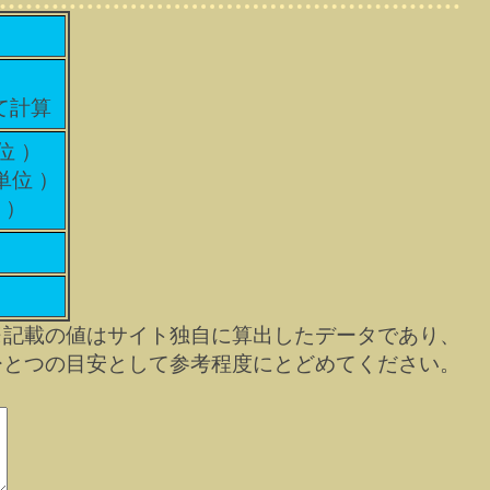
て計算
位 ）
単位 ）
 ）
※記載の値はサイト独自に算出したデータであり、
ひとつの目安として参考程度にとどめてください。