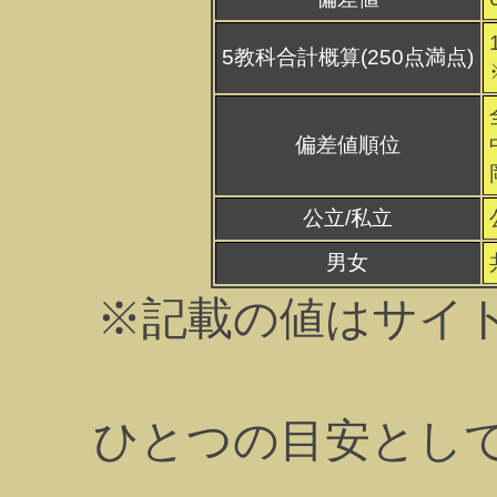
5教科合計概算(250点満点)
偏差値順位
公立/私立
男女
※記載の値はサイ
ひとつの目安とし