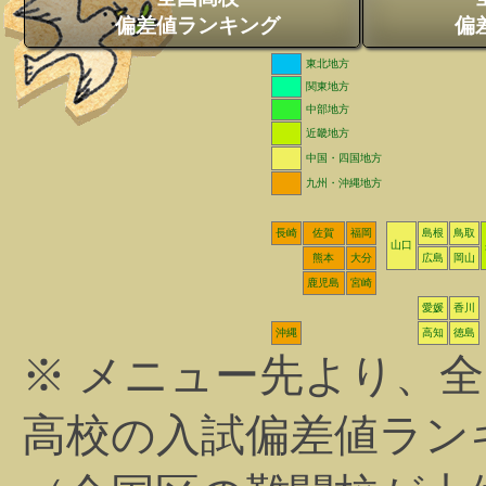
偏差値ランキング
偏
東北地方
関東地方
中部地方
近畿地方
中国・四国地方
九州・沖縄地方
長崎
佐賀
福岡
島根
鳥取
山口
熊本
大分
広島
岡山
鹿児島
宮崎
愛媛
香川
沖縄
高知
徳島
※ メニュー先より、
高校の入試偏差値ラン