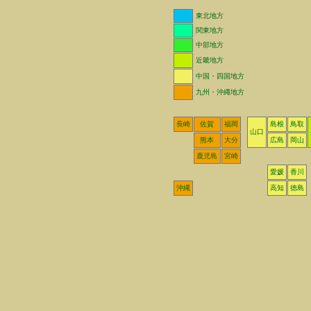
東北地方
関東地方
中部地方
近畿地方
中国・四国地方
九州・沖縄地方
長崎
佐賀
福岡
島根
鳥取
山口
熊本
大分
広島
岡山
鹿児島
宮崎
愛媛
香川
沖縄
高知
徳島