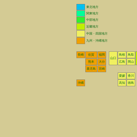
東北地方
関東地方
中部地方
近畿地方
中国・四国地方
九州・沖縄地方
長崎
佐賀
福岡
島根
鳥取
山口
熊本
大分
広島
岡山
鹿児島
宮崎
愛媛
香川
沖縄
高知
徳島