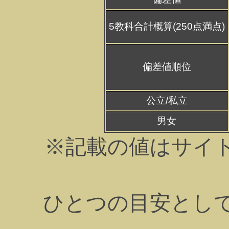
5教科合計概算(250点満点)
偏差値順位
公立/私立
男女
※記載の値はサイ
ひとつの目安とし