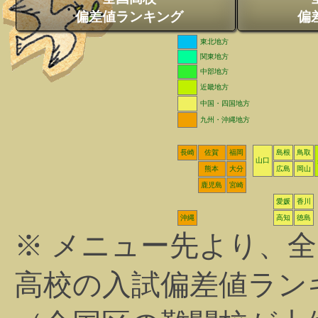
偏差値ランキング
偏
東北地方
関東地方
中部地方
近畿地方
中国・四国地方
九州・沖縄地方
長崎
佐賀
福岡
島根
鳥取
山口
熊本
大分
広島
岡山
鹿児島
宮崎
愛媛
香川
沖縄
高知
徳島
※ メニュー先より、
高校の入試偏差値ラン