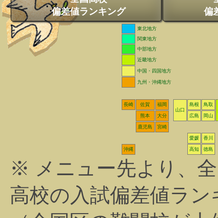
偏差値ランキング
偏
東北地方
関東地方
中部地方
近畿地方
中国・四国地方
九州・沖縄地方
長崎
佐賀
福岡
島根
鳥取
山口
熊本
大分
広島
岡山
鹿児島
宮崎
愛媛
香川
沖縄
高知
徳島
※ メニュー先より、
高校の入試偏差値ラン