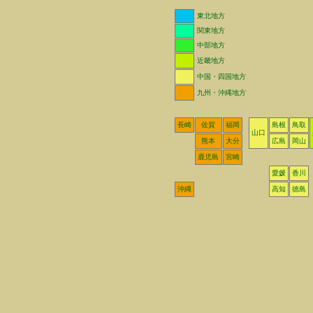
東北地方
関東地方
中部地方
近畿地方
中国・四国地方
九州・沖縄地方
長崎
佐賀
福岡
島根
鳥取
山口
熊本
大分
広島
岡山
鹿児島
宮崎
愛媛
香川
沖縄
高知
徳島