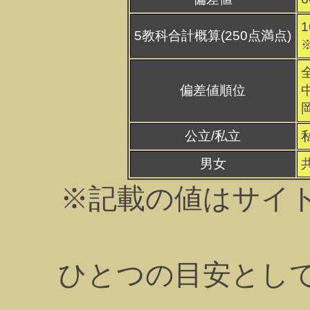
1
5教科合計概算(250点満点)
偏差値順位
公立/私立
男女
※記載の値はサイ
ひとつの目安とし