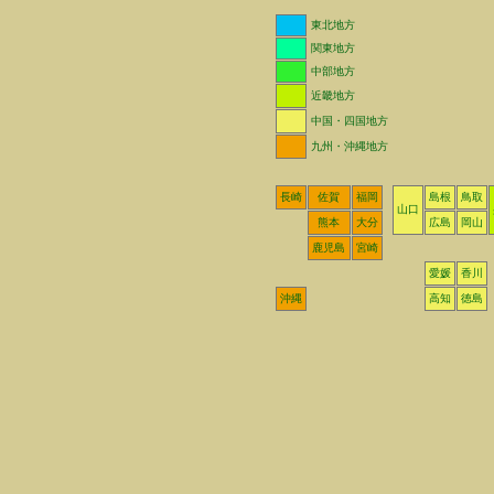
東北地方
関東地方
中部地方
近畿地方
中国・四国地方
九州・沖縄地方
長崎
佐賀
福岡
島根
鳥取
山口
熊本
大分
広島
岡山
鹿児島
宮崎
愛媛
香川
沖縄
高知
徳島