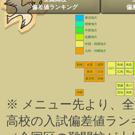
偏差値ランキング
偏
東北地方
関東地方
中部地方
近畿地方
中国・四国地方
九州・沖縄地方
長崎
佐賀
福岡
島根
鳥取
山口
熊本
大分
広島
岡山
鹿児島
宮崎
愛媛
香川
沖縄
高知
徳島
※ メニュー先より、
高校の入試偏差値ラン