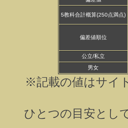
5教科合計概算(250点満点)
偏差値順位
公立/私立
男女
※記載の値はサイ
ひとつの目安とし