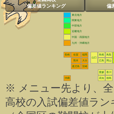
偏差値ランキング
偏
東北地方
関東地方
中部地方
近畿地方
中国・四国地方
九州・沖縄地方
長崎
佐賀
福岡
島根
鳥取
山口
熊本
大分
広島
岡山
鹿児島
宮崎
愛媛
香川
沖縄
高知
徳島
※ メニュー先より、
高校の入試偏差値ラン