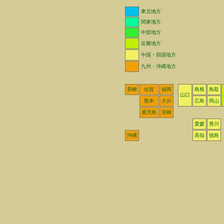
東北地方
関東地方
中部地方
近畿地方
中国・四国地方
九州・沖縄地方
長崎
佐賀
福岡
島根
鳥取
山口
熊本
大分
広島
岡山
鹿児島
宮崎
愛媛
香川
沖縄
高知
徳島