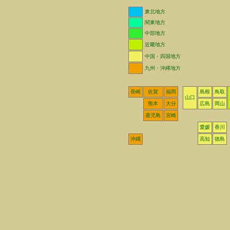
東北地方
関東地方
中部地方
近畿地方
中国・四国地方
九州・沖縄地方
長崎
佐賀
福岡
島根
鳥取
山口
熊本
大分
広島
岡山
鹿児島
宮崎
愛媛
香川
沖縄
高知
徳島