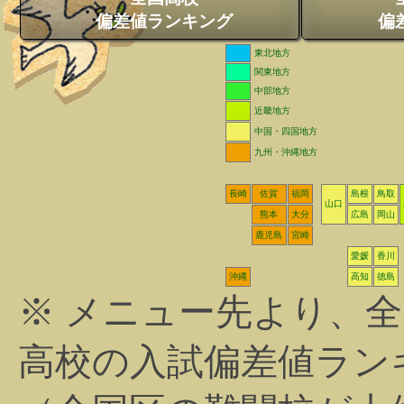
偏差値ランキング
偏
東北地方
関東地方
中部地方
近畿地方
中国・四国地方
九州・沖縄地方
長崎
佐賀
福岡
島根
鳥取
山口
熊本
大分
広島
岡山
鹿児島
宮崎
愛媛
香川
沖縄
高知
徳島
※ メニュー先より、
高校の入試偏差値ラン