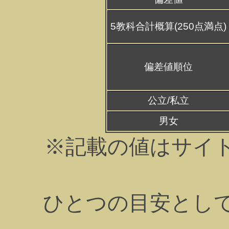
5教科合計概算(250点満点)
偏差値順位
公立/私立
男女
※記載の値はサイ
ひとつの目安とし