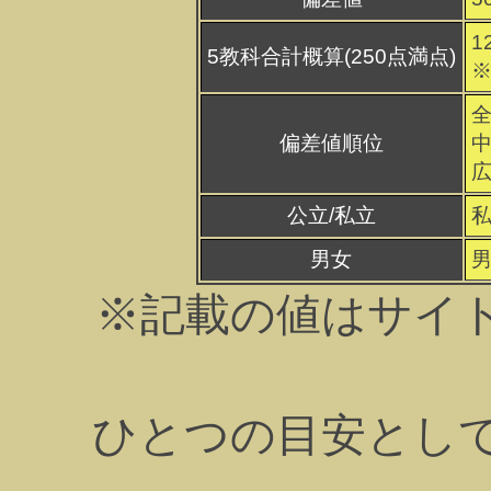
1
5教科合計概算(250点満点)
※
全
偏差値順位
中
広
公立/私立
男女
※記載の値はサイ
ひとつの目安とし