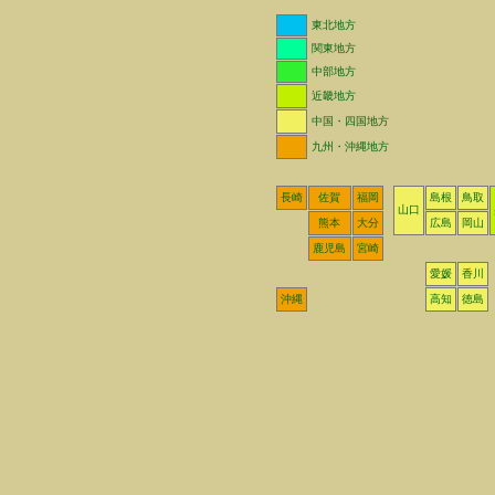
東北地方
関東地方
中部地方
近畿地方
中国・四国地方
九州・沖縄地方
長崎
佐賀
福岡
島根
鳥取
山口
熊本
大分
広島
岡山
鹿児島
宮崎
愛媛
香川
沖縄
高知
徳島