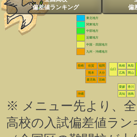
偏差値ランキング
偏
東北地方
関東地方
中部地方
近畿地方
中国・四国地方
九州・沖縄地方
長崎
佐賀
福岡
島根
鳥取
山口
熊本
大分
広島
岡山
鹿児島
宮崎
愛媛
香川
沖縄
高知
徳島
※ メニュー先より、
高校の入試偏差値ラン