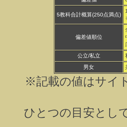
5教科合計概算(250点満点)
偏差値順位
公立/私立
男女
※記載の値はサイ
ひとつの目安とし