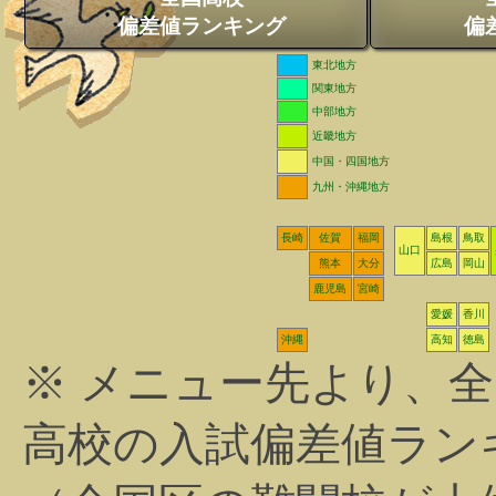
偏差値ランキング
偏
東北地方
関東地方
中部地方
近畿地方
中国・四国地方
九州・沖縄地方
長崎
佐賀
福岡
島根
鳥取
山口
熊本
大分
広島
岡山
鹿児島
宮崎
愛媛
香川
沖縄
高知
徳島
※ メニュー先より、
高校の入試偏差値ラン