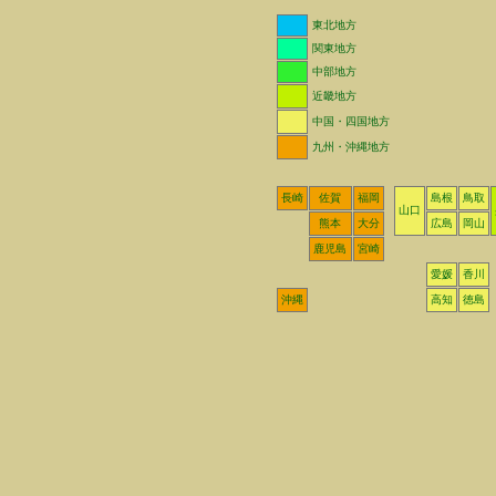
東北地方
関東地方
中部地方
近畿地方
中国・四国地方
九州・沖縄地方
長崎
佐賀
福岡
島根
鳥取
山口
熊本
大分
広島
岡山
鹿児島
宮崎
愛媛
香川
沖縄
高知
徳島