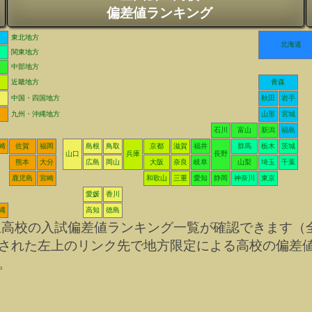
偏差値ランキング
東北地方
北海道
関東地方
中部地方
近畿地方
青森
中国・四国地方
秋田
岩手
九州・沖縄地方
山形
宮城
石川
富山
新潟
福島
崎
佐賀
福岡
島根
鳥取
京都
滋賀
福井
群馬
栃木
茨城
山口
兵庫
長野
熊本
大分
広島
岡山
大阪
奈良
岐阜
山梨
埼玉
千葉
鹿児島
宮崎
和歌山
三重
愛知
静岡
神奈川
東京
愛媛
香川
縄
高知
徳島
立高校の入試偏差値ランキング一覧が確認できます（
された左上のリンク先で地方限定による高校の偏差
。