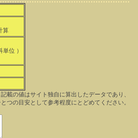
計算
）
科単位 ）
）
※記載の値はサイト独自に算出したデータであり、
ひとつの目安として参考程度にとどめてください。