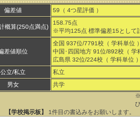
偏差値
59（
4
つ星評価 ）
158.75点
計概算(250点満点)
※平均125点 標準偏差15として
全国 937位/7791校（ 学科単位 
偏差値順位
中国･四国地方 91位/892校（ 学
広島県 32位/224校（ 学科単位 
公立/私立
私立
男女
共学
【学校掲示板】
1
件目の書込みをお願いします。