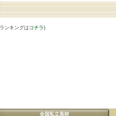
値ランキングは
コチラ
)
全国私立高校