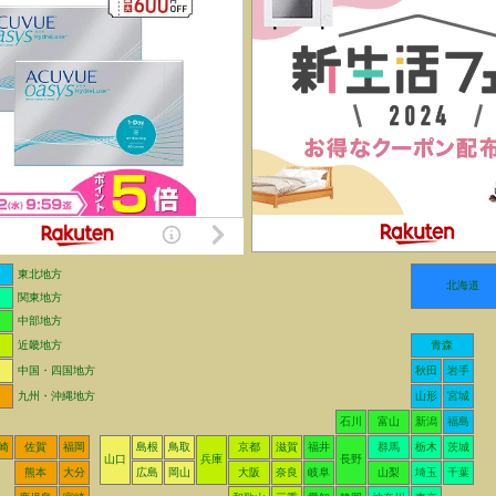
東北地方
北海道
関東地方
中部地方
近畿地方
青森
中国・四国地方
秋田
岩手
九州・沖縄地方
山形
宮城
石川
富山
新潟
福島
崎
佐賀
福岡
島根
鳥取
京都
滋賀
福井
群馬
栃木
茨城
山口
兵庫
長野
熊本
大分
広島
岡山
大阪
奈良
岐阜
山梨
埼玉
千葉