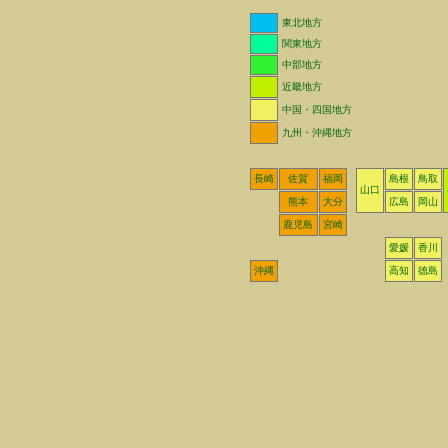
東北地方
関東地方
中部地方
近畿地方
中国・四国地方
九州・沖縄地方
長崎
佐賀
福岡
島根
鳥取
山口
熊本
大分
広島
岡山
鹿児島
宮崎
愛媛
香川
沖縄
高知
徳島