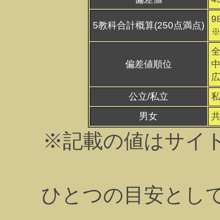
9
5教科合計概算(250点満点)
※
全
偏差値順位
中
広
公立/私立
男女
※記載の値はサイ
ひとつの目安とし