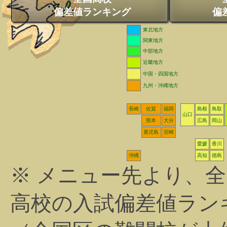
偏差値ランキング
偏
東北地方
関東地方
中部地方
近畿地方
中国・四国地方
九州・沖縄地方
長崎
佐賀
福岡
島根
鳥取
山口
熊本
大分
広島
岡山
鹿児島
宮崎
愛媛
香川
沖縄
高知
徳島
※ メニュー先より、
高校の入試偏差値ラン