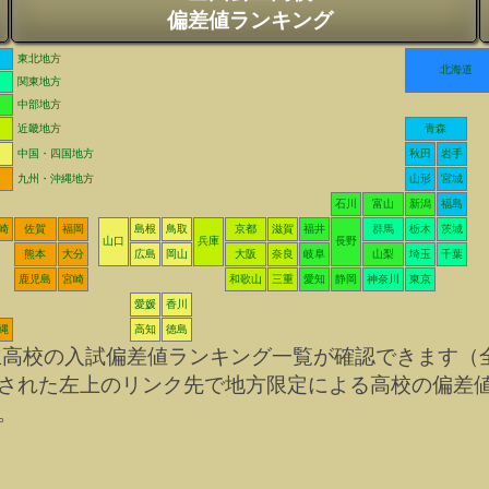
偏差値ランキング
東北地方
北海道
関東地方
中部地方
近畿地方
青森
中国・四国地方
秋田
岩手
九州・沖縄地方
山形
宮城
石川
富山
新潟
福島
崎
佐賀
福岡
島根
鳥取
京都
滋賀
福井
群馬
栃木
茨城
山口
兵庫
長野
熊本
大分
広島
岡山
大阪
奈良
岐阜
山梨
埼玉
千葉
鹿児島
宮崎
和歌山
三重
愛知
静岡
神奈川
東京
愛媛
香川
縄
高知
徳島
立高校の入試偏差値ランキング一覧が確認できます（
された左上のリンク先で地方限定による高校の偏差
。