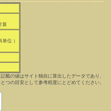
計算
）
科単位 ）
）
※記載の値はサイト独自に算出したデータであり、
ひとつの目安として参考程度にとどめてください。