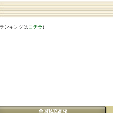
値ランキングは
コチラ
)
全国私立高校