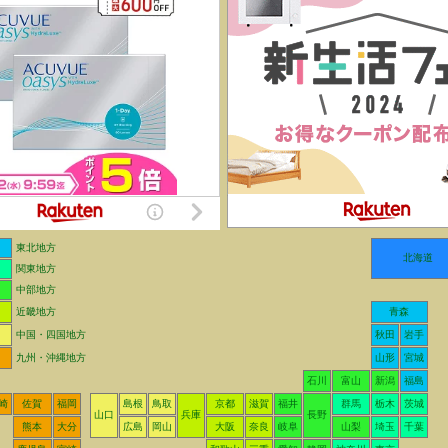
東北地方
北海道
関東地方
中部地方
近畿地方
青森
中国・四国地方
秋田
岩手
九州・沖縄地方
山形
宮城
石川
富山
新潟
福島
崎
佐賀
福岡
島根
鳥取
京都
滋賀
福井
群馬
栃木
茨城
山口
兵庫
長野
熊本
大分
広島
岡山
大阪
奈良
岐阜
山梨
埼玉
千葉