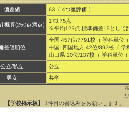
偏差値
63（
4
つ星評価 ）
173.75点
計概算(250点満点)
※平均125点 標準偏差15として
全国 457位/7791校（ 学科単位 
偏差値順位
中国･四国地方 42位/892校（ 学
山口県 10位/137校（ 学科単位 
公立/私立
公立
男女
共学
【学校掲示板】
1
件目の書込みをお願いします。