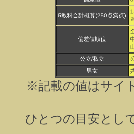
1
5教科合計概算(250点満点)
偏差値順位
公立/私立
男女
※記載の値はサイ
ひとつの目安とし