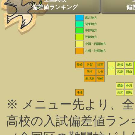
偏差値ランキング
偏
東北地方
関東地方
中部地方
近畿地方
中国・四国地方
九州・沖縄地方
長崎
佐賀
福岡
島根
鳥取
山口
熊本
大分
広島
岡山
鹿児島
宮崎
愛媛
香川
沖縄
高知
徳島
※ メニュー先より、
高校の入試偏差値ラン