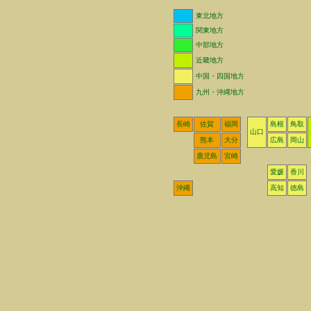
東北地方
関東地方
中部地方
近畿地方
中国・四国地方
九州・沖縄地方
長崎
佐賀
福岡
島根
鳥取
山口
熊本
大分
広島
岡山
鹿児島
宮崎
愛媛
香川
沖縄
高知
徳島