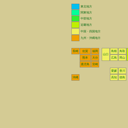
東北地方
関東地方
中部地方
近畿地方
中国・四国地方
九州・沖縄地方
長崎
佐賀
福岡
島根
鳥取
山口
熊本
大分
広島
岡山
鹿児島
宮崎
愛媛
香川
沖縄
高知
徳島