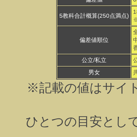
1
5教科合計概算(250点満点)
偏差値順位
公立/私立
男女
※記載の値はサイ
ひとつの目安とし