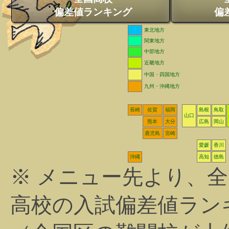
偏差値ランキング
偏
東北地方
関東地方
中部地方
近畿地方
中国・四国地方
九州・沖縄地方
長崎
佐賀
福岡
島根
鳥取
山口
熊本
大分
広島
岡山
鹿児島
宮崎
愛媛
香川
沖縄
高知
徳島
※ メニュー先より、
高校の入試偏差値ラン