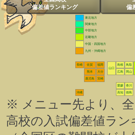
偏差値ランキング
偏
東北地方
関東地方
中部地方
近畿地方
中国・四国地方
九州・沖縄地方
長崎
佐賀
福岡
島根
鳥取
山口
熊本
大分
広島
岡山
鹿児島
宮崎
愛媛
香川
沖縄
高知
徳島
※ メニュー先より、
高校の入試偏差値ラン