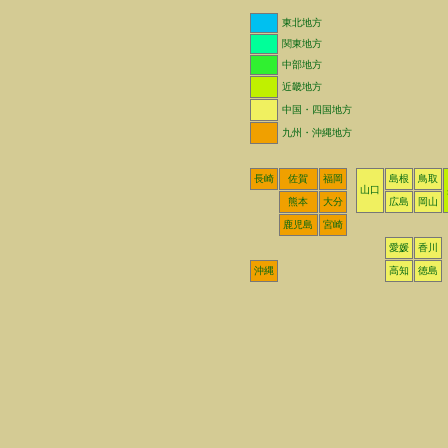
東北地方
関東地方
中部地方
近畿地方
中国・四国地方
九州・沖縄地方
長崎
佐賀
福岡
島根
鳥取
山口
熊本
大分
広島
岡山
鹿児島
宮崎
愛媛
香川
沖縄
高知
徳島