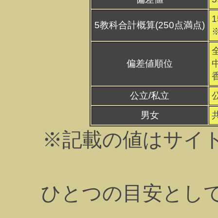
1
5教科合計概算(250点満点)
偏差値順位
公立/私立
男女
※記載の値はサイ
ひとつの目安とし