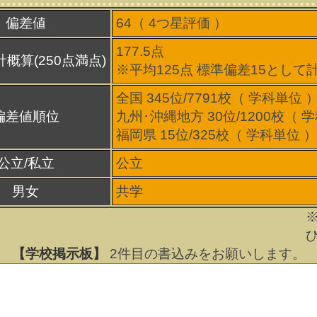
偏差値
64（
4
つ星評価 ）
177.5点
概算(250点満点)
※平均125点 標準偏差15として
全国 345位/7791校（ 学科単位 
偏差値順位
九州･沖縄地方 30位/1200校（ 
福岡県 15位/325校（ 学科単位 ）
公立/私立
公立
男女
共学
【学校掲示板】
2
件目の書込みをお願いします。