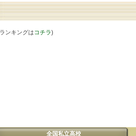
値ランキングは
コチラ
)
全国私立高校