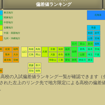
偏差値ランキング
東北地方
北海道
関東地方
中部地方
近畿地方
青森
中国・四国地方
秋田
岩手
九州・沖縄地方
山形
宮城
石川
富山
新潟
福島
崎
佐賀
福岡
島根
鳥取
京都
滋賀
福井
群馬
栃木
茨城
山口
兵庫
長野
熊本
大分
広島
岡山
大阪
奈良
岐阜
山梨
埼玉
千葉
鹿児島
宮崎
和歌山
三重
愛知
静岡
神奈川
東京
愛媛
香川
縄
高知
徳島
立高校の入試偏差値ランキング一覧が確認できます（
された左上のリンク先で地方限定による高校の偏差
。