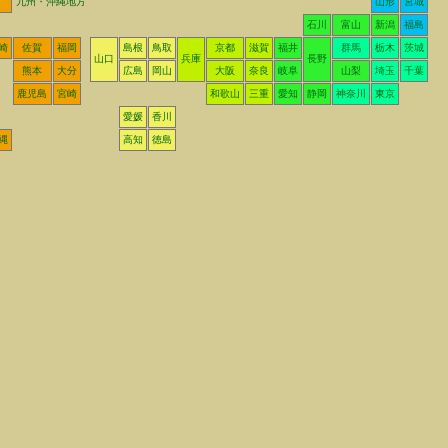
九州・沖縄地方
山形
宮城
石川
富山
新潟
福島
崎
佐賀
福岡
島根
鳥取
京都
滋賀
福井
群馬
栃木
茨城
山口
兵庫
長野
熊本
大分
広島
岡山
大阪
奈良
岐阜
山梨
埼玉
千葉
鹿児島
宮崎
和歌山
三重
愛知
静岡
神奈川
東京
愛媛
香川
縄
高知
徳島