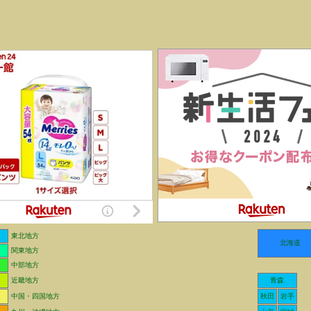
東北地方
北海道
関東地方
中部地方
近畿地方
青森
中国・四国地方
秋田
岩手