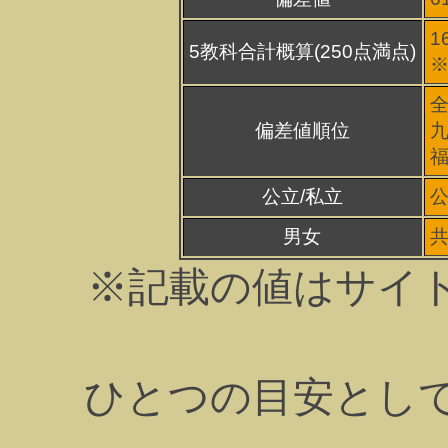
1
5教科合計概算(250点満点)
※
全
偏差値順位
九
福
公立/私立
男女
※記載の値はサイ
ひとつの目安とし