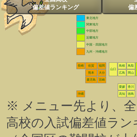
偏差値ランキング
偏
東北地方
関東地方
中部地方
近畿地方
中国・四国地方
九州・沖縄地方
長崎
佐賀
福岡
島根
鳥取
山口
熊本
大分
広島
岡山
鹿児島
宮崎
愛媛
香川
沖縄
高知
徳島
※ メニュー先より、
高校の入試偏差値ラン