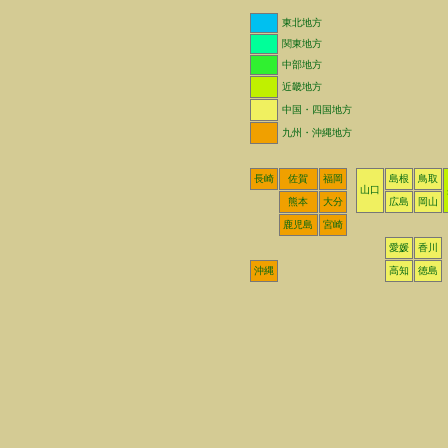
東北地方
関東地方
中部地方
近畿地方
中国・四国地方
九州・沖縄地方
長崎
佐賀
福岡
島根
鳥取
山口
熊本
大分
広島
岡山
鹿児島
宮崎
愛媛
香川
沖縄
高知
徳島